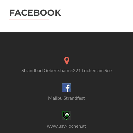
FACEBOOK
Strandbad Gebertsham 5221 Lochen am See
Malibu Strandfest
www.usv-lochen.at